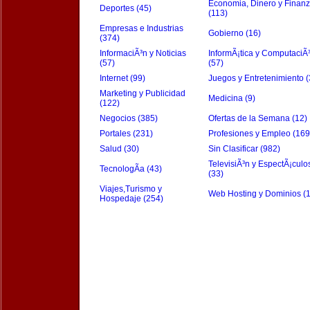
Economia, Dinero y Finan
Deportes (45)
(113)
Empresas e Industrias
Gobierno (16)
(374)
InformaciÃ³n y Noticias
InformÃ¡tica y ComputaciÃ
(57)
(57)
Internet (99)
Juegos y Entretenimiento (
Marketing y Publicidad
Medicina (9)
(122)
Negocios (385)
Ofertas de la Semana (12)
Portales (231)
Profesiones y Empleo (169
Salud (30)
Sin Clasificar (982)
TelevisiÃ³n y EspectÃ¡culo
TecnologÃ­a (43)
(33)
Viajes,Turismo y
Web Hosting y Dominios (
Hospedaje (254)