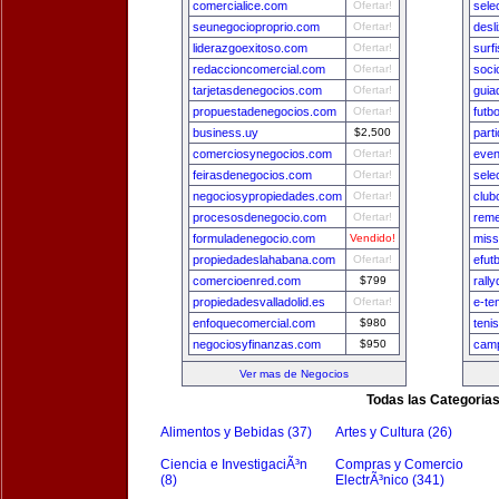
comercialice.com
Ofertar!
sele
seunegocioproprio.com
Ofertar!
desl
liderazgoexitoso.com
Ofertar!
surf
redaccioncomercial.com
Ofertar!
soci
tarjetasdenegocios.com
Ofertar!
guia
propuestadenegocios.com
Ofertar!
futb
business.uy
$2,500
part
comerciosynegocios.com
Ofertar!
even
feirasdenegocios.com
Ofertar!
sele
negociosypropiedades.com
Ofertar!
club
procesosdenegocio.com
Ofertar!
reme
formuladenegocio.com
Vendido!
miss
propiedadeslahabana.com
Ofertar!
efut
comercioenred.com
$799
rall
propiedadesvalladolid.es
Ofertar!
e-te
enfoquecomercial.com
$980
teni
negociosyfinanzas.com
$950
camp
Ver mas de Negocios
Todas las Categoria
Alimentos y Bebidas (37)
Artes y Cultura (26)
Ciencia e InvestigaciÃ³n
Compras y Comercio
(8)
ElectrÃ³nico (341)