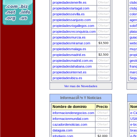
propiedadestenerife.es
Ofertar!
club
propiedadestartagal.com
Ofertar!
club
propiedadessevilla.es
Ofertar!
colo
propiedadessanjusto.com
Ofertar!
agen
propiedadesriogallegos.com
Ofertar!
solo
propiedadesreconquista.com
Ofertar!
plat
propiedadesmurcia.es
Ofertar!
guia
propiedadesmiramar.com
$3,500
webd
propiedadesmalaga.es
Ofertar!
muys
propiedadesmadrid.es
$2,500
prop
propiedadesmadrid.com.es
Ofertar!
gest
propiedadeslahabana.com
Ofertar!
fran
propiedadesinternet.es
Ofertar!
marc
propiedadesibiza.es
Ofertar!
Segu
Ver mas de Novedades
InformaciÃ³n Y Noticias
Nombre de dominio
Precio
Nom
informaciondenegocios.com
Ofertar!
e-Ci
informacionmundial.com
Ofertar!
USA
cazadordenoticias.com
Ofertar!
e-br
dataguia.com
Ofertar!
bras
infodiario.com
$2,000
e-Br