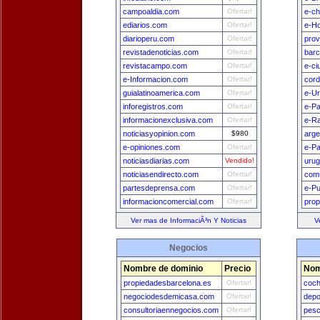
campoaldia.com
Ofertar!
e-ch
ediarios.com
Ofertar!
e-H
diarioperu.com
Ofertar!
prov
revistadenoticias.com
Ofertar!
bar
revistacampo.com
Ofertar!
e-ci
e-Informacion.com
Ofertar!
cord
guialatinoamerica.com
Ofertar!
e-U
inforegistros.com
Ofertar!
e-P
informacionexclusiva.com
Ofertar!
e-Ra
noticiasyopinion.com
$980
arge
e-opiniones.com
Ofertar!
e-Pa
noticiasdiarias.com
Vendido!
uru
noticiasendirecto.com
Ofertar!
comu
partesdeprensa.com
Ofertar!
e-Pu
informacioncomercial.com
Ofertar!
prop
Ver mas de InformaciÃ³n Y Noticias
V
Negocios
Nombre de dominio
Precio
Nom
propiedadesbarcelona.es
Ofertar!
coch
negociodesdemicasa.com
Ofertar!
depo
consultoriaennegocios.com
Ofertar!
pesc