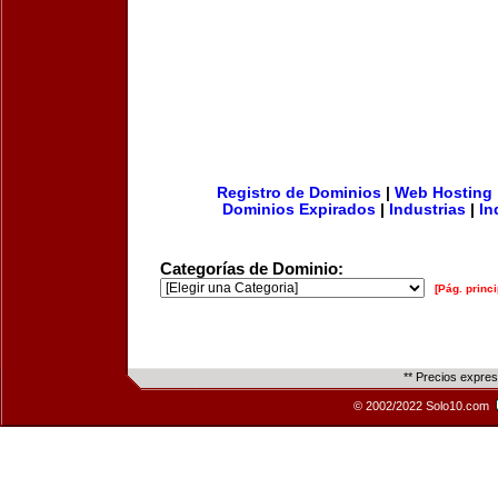
Registro de Dominios
|
Web Hosting
Dominios Expirados
|
Industrias
|
In
Categorías de Dominio:
[Pág. princi
** Precios expre
© 2002/2022 Solo10.com