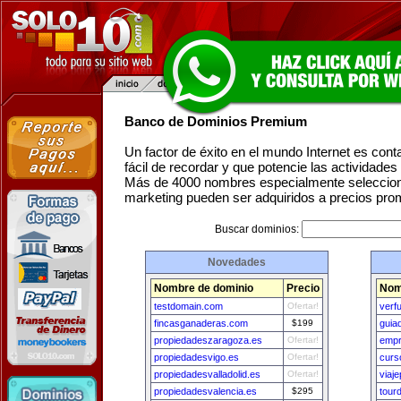
Banco de Dominios Premium
Un factor de éxito en el mundo Internet es con
fácil de recordar y que potencie las actividade
Más de 4000 nombres especialmente seleccion
marketing pueden ser adquiridos a precios pro
Buscar dominios:
Novedades
Nombre de dominio
Precio
Nom
testdomain.com
Ofertar!
verf
fincasganaderas.com
$199
guia
propiedadeszaragoza.es
Ofertar!
empr
propiedadesvigo.es
Ofertar!
curs
propiedadesvalladolid.es
Ofertar!
viaj
propiedadesvalencia.es
$295
tour