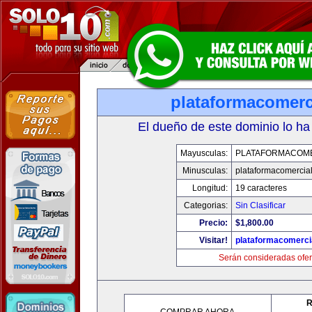
plataformacomerc
El dueño de este dominio lo ha
Mayusculas:
PLATAFORMACOM
Minusculas:
plataformacomercia
Longitud:
19 caracteres
Categorias:
Sin Clasificar
Precio:
$1,800.00
Visitar!
plataformacomerci
Serán consideradas ofer
R