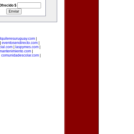
Ofrecido $
lquileresuruguay.com
|
|
eventosendirecto.com
|
ial.com
|
laspymes.com
|
smantenimiento.com
|
|
comunidadescolar.com
|