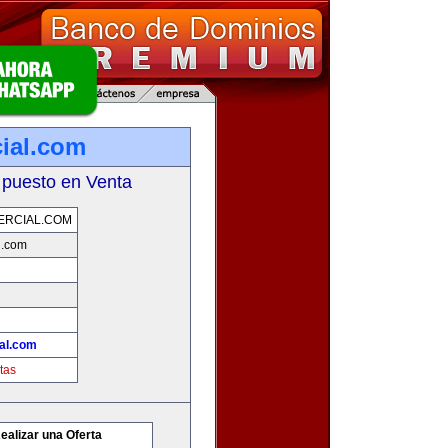
ial.com
 puesto en Venta
ERCIAL.COM
l.com
al.com
tas
ealizar una Oferta