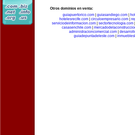
Otros dominios en venta:
guiapuertorico.com
|
guiasandiego.com
|
ho
hotelesrecife.com
|
circuloempresario.com
|
re
serviciodeinformacion.com
|
sectortecnologia.com
casasenchile.com
|
mercadodelaconstruccio
administracioncomercial.com
|
desarrol
guiadepuntadeleste.com
|
inmuebles