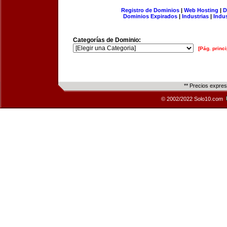
Registro de Dominios
|
Web Hosting
|
D
Dominios Expirados
|
Industrias
|
Indu
Categorías de Dominio:
[Pág. princi
** Precios expre
© 2002/2022 Solo10.com