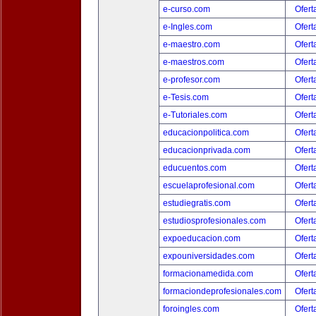
e-curso.com
Ofert
e-Ingles.com
Ofert
e-maestro.com
Ofert
e-maestros.com
Ofert
e-profesor.com
Ofert
e-Tesis.com
Ofert
e-Tutoriales.com
Ofert
educacionpolitica.com
Ofert
educacionprivada.com
Ofert
educuentos.com
Ofert
escuelaprofesional.com
Ofert
estudiegratis.com
Ofert
estudiosprofesionales.com
Ofert
expoeducacion.com
Ofert
expouniversidades.com
Ofert
formacionamedida.com
Ofert
formaciondeprofesionales.com
Ofert
foroingles.com
Ofert