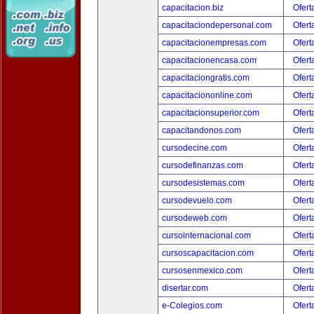
capacitacion.biz
Ofert
capacitaciondepersonal.com
Ofert
capacitacionempresas.com
Ofert
capacitacionencasa.com
Ofert
capacitaciongratis.com
Ofert
capacitaciononline.com
Ofert
capacitacionsuperior.com
Ofert
capacitandonos.com
Ofert
cursodecine.com
Ofert
cursodefinanzas.com
Ofert
cursodesistemas.com
Ofert
cursodevuelo.com
Ofert
cursodeweb.com
Ofert
cursointernacional.com
Ofert
cursoscapacitacion.com
Ofert
cursosenmexico.com
Ofert
disertar.com
Ofert
e-Colegios.com
Ofert