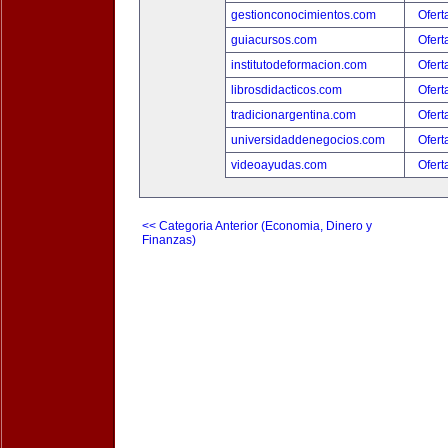
gestionconocimientos.com
Ofert
guiacursos.com
Ofert
institutodeformacion.com
Ofert
librosdidacticos.com
Ofert
tradicionargentina.com
Ofert
universidaddenegocios.com
Ofert
videoayudas.com
Ofert
<< Categoria Anterior (Economia, Dinero y
Finanzas)