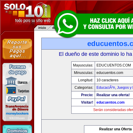
educuentos.
El dueño de este dominio lo ha
Mayusculas:
EDUCUENTOS.COM
Minusculas:
educuentos.com
Longitud:
10 caracteres
Categorias:
EducaciÃ³n
,
Juegos y 
Precio:
Realizar una oferta!
Visitar!
educuentos.com
Serán consideradas ofer
Realizar una Oferta