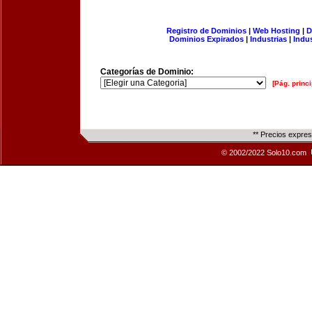
Registro de Dominios
|
Web Hosting
|
D
Dominios Expirados
|
Industrias
|
Indu
Categorías de Dominio:
[Pág. princi
** Precios expre
© 2002/2022 Solo10.com