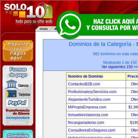
Dominios de la Categoría -
982 dominios en esta categ
Mostrando 1 de 150
Ver siguientes 150 >>
Nombre de Dominio
Preci
ContactosB2B.com
Ofer
ProfesionalesyServicios.com
Ofer
AlojamientoTuristico.com
Ofer
MiPropiaEmpresa.com
$1,9
InmueblesValencia.com
Ofer
fincasganaderas.com
$19
ConsultoresEnSeguros.com
Ofer