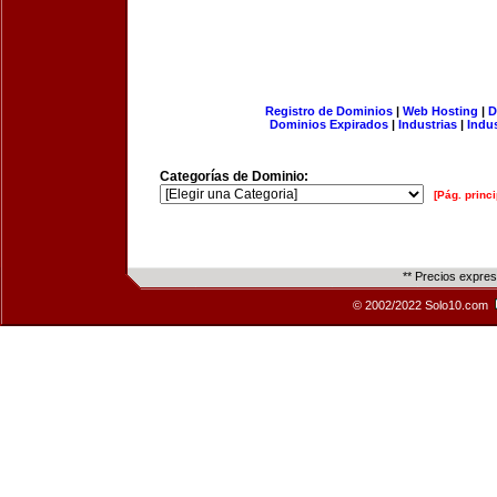
Registro de Dominios
|
Web Hosting
|
D
Dominios Expirados
|
Industrias
|
Indu
Categorías de Dominio:
[Pág. princi
** Precios expre
© 2002/2022 Solo10.com