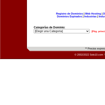
Registro de Dominios
|
Web Hosting
|
D
Dominios Expirados
|
Industrias
|
Indu
Categorías de Dominio:
[Pág. princi
** Precios expre
© 2002/2022 Solo10.com