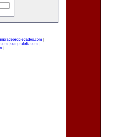
mpradepropiedades.com
|
a.com
|
comprafeliz.com
|
m
|