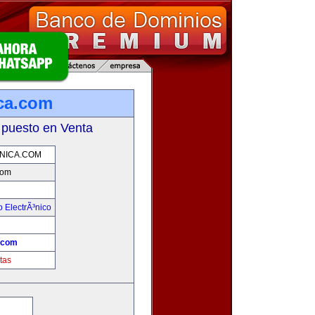
ca.com
 puesto en Venta
NICA.COM
com
 ElectrÃ³nico
!
.com
tas