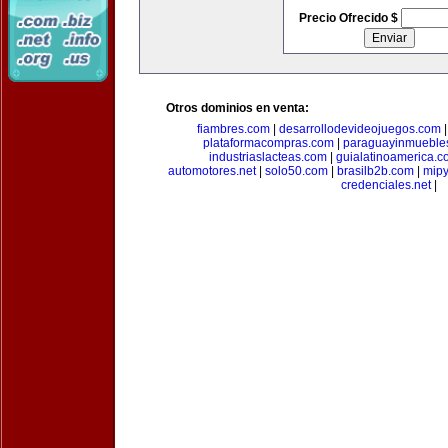
Precio Ofrecido $
Otros dominios en venta:
fiambres.com
|
desarrollodevideojuegos.com
plataformacompras.com
|
paraguayinmueble
industriaslacteas.com
|
guialatinoamerica.
automotores.net
|
solo50.com
|
brasilb2b.com
|
mip
credenciales.net
|