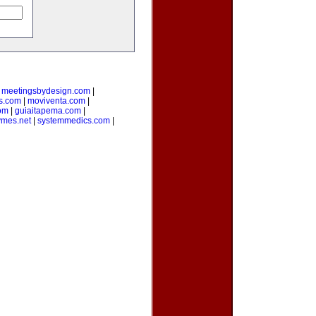
|
meetingsbydesign.com
|
s.com
|
moviventa.com
|
com
|
guiaitapema.com
|
ymes.net
|
systemmedics.com
|