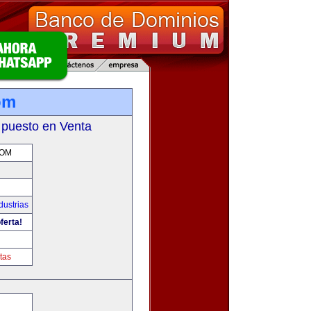
om
 puesto en Venta
COM
dustrias
ferta!
m
tas