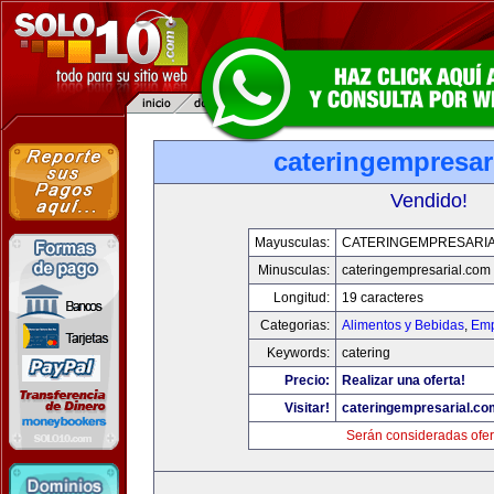
cateringempresar
Vendido!
Mayusculas:
CATERINGEMPRESARI
Minusculas:
cateringempresarial.com
Longitud:
19 caracteres
Categorias:
Alimentos y Bebidas
,
Emp
Keywords:
catering
Precio:
Realizar una oferta!
Visitar!
cateringempresarial.co
Serán consideradas ofer