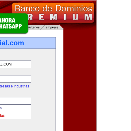
ial.com
AL.COM
resas e Industrias
m
tas