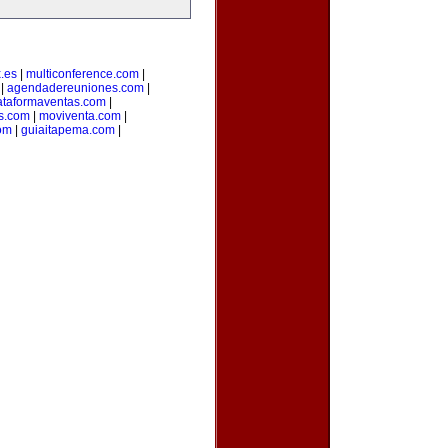
.es
|
multiconference.com
|
|
agendadereuniones.com
|
ataformaventas.com
|
s.com
|
moviventa.com
|
com
|
guiaitapema.com
|