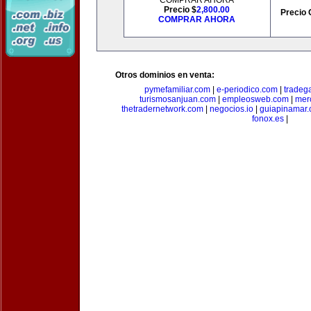
COMPRAR AHORA
Precio $
2,800.00
Precio 
COMPRAR AHORA
Otros dominios en venta:
pymefamiliar.com
|
e-periodico.com
|
tradega
turismosanjuan.com
|
empleosweb.com
|
mer
thetradernetwork.com
|
negocios.io
|
guiapinamar
fonox.es
|