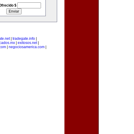
Ofrecido $
te.net
|
tradegate.info
|
cados.mx
|
exitosos.net
|
.com
|
negociosamerica.com
|