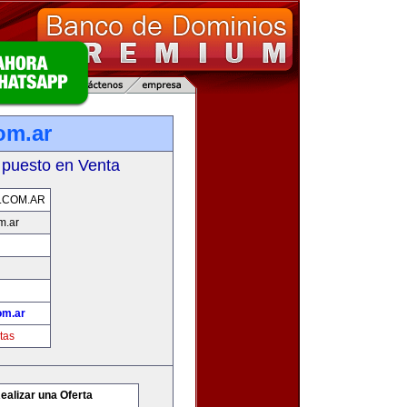
om.ar
 puesto en Venta
.COM.AR
m.ar
om.ar
tas
ealizar una Oferta