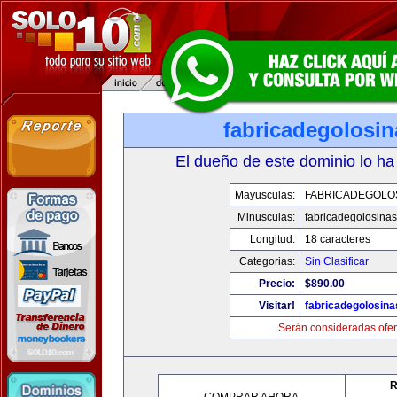
fabricadegolosi
El dueño de este dominio lo ha
Mayusculas:
FABRICADEGOLO
Minusculas:
fabricadegolosina
Longitud:
18 caracteres
Categorias:
Sin Clasificar
Precio:
$890.00
Visitar!
fabricadegolosin
Serán consideradas ofer
R