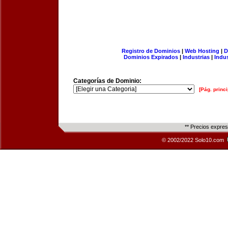
Registro de Dominios
|
Web Hosting
|
D
Dominios Expirados
|
Industrias
|
Indu
Categorías de Dominio:
[Pág. princi
** Precios expre
© 2002/2022 Solo10.com