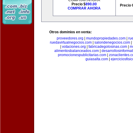
COMPRAR AHORA
Precio $
890.00
Precio 
COMPRAR AHORA
Otros dominios en venta:
proveedores.org
|
mundopropiedades.com
|
ru
ruedavirtualnegocios.com
|
salondenegocios.com
|
|
votaciones.org
|
fabricadegolosinas.com
|
m
alimentosbalanceados.com
|
desarrollosinforma
promocionespublicitarias.com
|
zonaclientes.
guiasalta.com
|
ejerciciosfisi