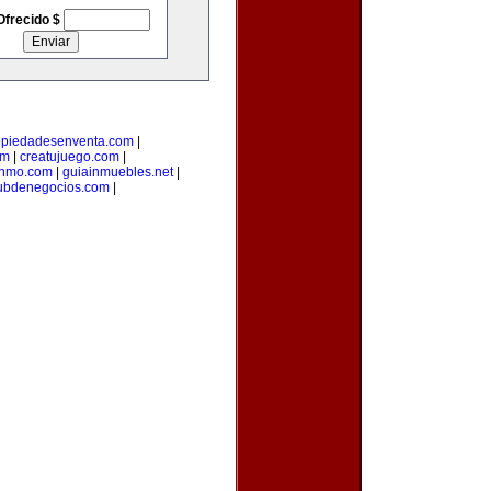
Ofrecido $
opiedadesenventa.com
|
om
|
creatujuego.com
|
inmo.com
|
guiainmuebles.net
|
ubdenegocios.com
|