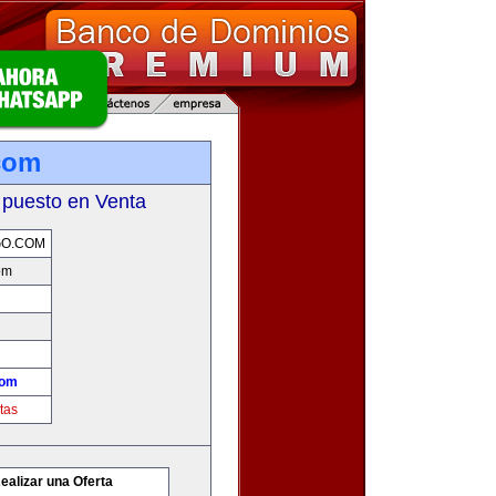
com
 puesto en Venta
GO.COM
om
com
tas
ealizar una Oferta