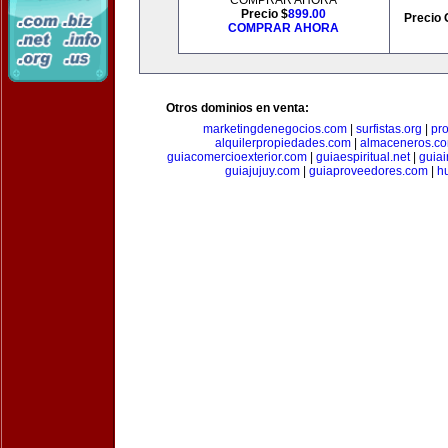
COMPRAR AHORA
Precio $
899.00
Precio 
COMPRAR AHORA
Otros dominios en venta:
marketingdenegocios.com
|
surfistas.org
|
pr
alquilerpropiedades.com
|
almaceneros.c
guiacomercioexterior.com
|
guiaespiritual.net
|
guia
guiajujuy.com
|
guiaproveedores.com
|
h