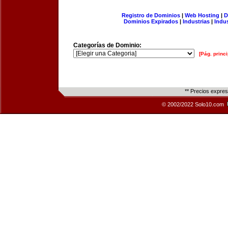
Registro de Dominios
|
Web Hosting
|
D
Dominios Expirados
|
Industrias
|
Indu
Categorías de Dominio:
[Pág. princi
** Precios expre
© 2002/2022 Solo10.com