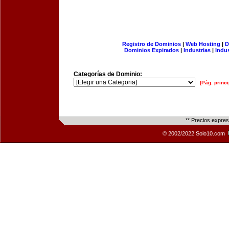
Registro de Dominios
|
Web Hosting
|
D
Dominios Expirados
|
Industrias
|
Indu
Categorías de Dominio:
[Pág. princi
** Precios expre
© 2002/2022 Solo10.com