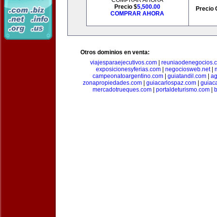
COMPRAR AHORA
Precio $
5,500.00
Precio 
COMPRAR AHORA
Otros dominios en venta:
viajesparaejecutivos.com
|
reuniaodenegocios.
exposicionesyferias.com
|
negociosweb.net
|
campeonatoargentino.com
|
guiatandil.com
|
ag
zonapropiedades.com
|
guiacarlospaz.com
|
guiac
mercadotrueques.com
|
portaldeturismo.com
|
b