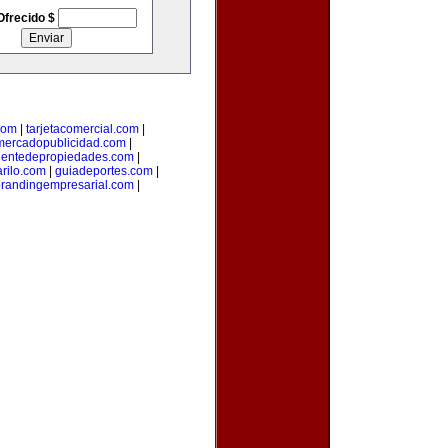
Ofrecido $
com
|
tarjetacomercial.com
|
mercadopublicidad.com
|
entedepropiedades.com
|
arilo.com
|
guiadeportes.com
|
randingempresarial.com
|