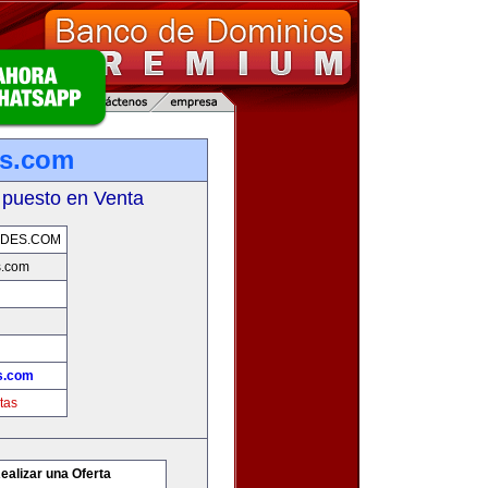
es.com
 puesto en Venta
ADES.COM
s.com
s.com
tas
ealizar una Oferta