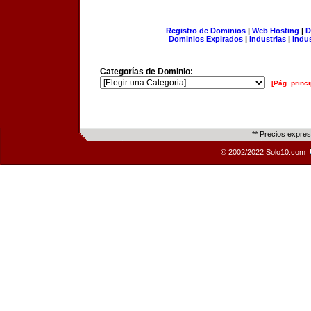
Registro de Dominios
|
Web Hosting
|
D
Dominios Expirados
|
Industrias
|
Indu
Categorías de Dominio:
[Pág. princi
** Precios expre
© 2002/2022 Solo10.com