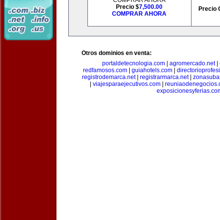
COMPRAR AHORA
Precio $
7,500.00
Precio 
COMPRAR AHORA
Otros dominios en venta:
portaldetecnologia.com
|
agromercado.net
|
redfamosos.com
|
guiahotels.com
|
directorioprofes
registrodemarca.net
|
registrarmarca.net
|
zonasuba
|
viajesparaejecutivos.com
|
reuniaodenegocios
exposicionesyferias.co