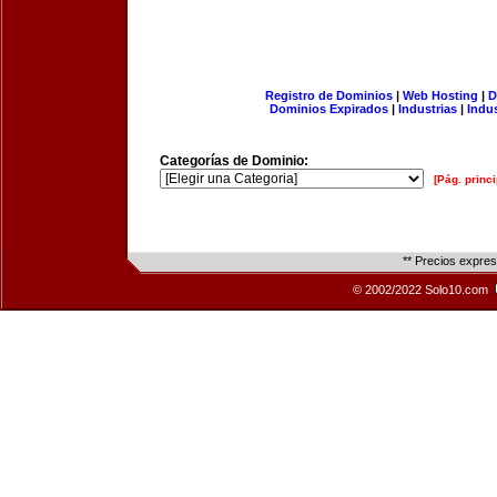
Registro de Dominios
|
Web Hosting
|
D
Dominios Expirados
|
Industrias
|
Indu
Categorías de Dominio:
[Pág. princi
** Precios expre
© 2002/2022 Solo10.com