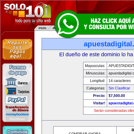
apuestadigita
El dueño de este dominio lo ha
Mayusculas:
APUESTADIGI
Minusculas:
apuestadigital
Longitud:
14 caracteres
Categorias:
Sin Clasificar
Precio:
$7,500.00
Visitar!
apuestadigital
Serán consideradas ofer
R