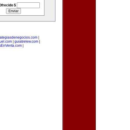
Ofrecido $
rategiasdenegocios.com
|
uel.com
|
guiatrelew.com
|
EnVenta.com
|