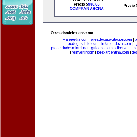
COMPRAR AHORA
Precio $
980.00
Precio 
COMPRAR AHORA
Otros dominios en venta:
viajepedia.com
|
areadecapacitacion.com
|
b
bodegaschile.com
|
infomendoza.com
|
a
propiedadesmiami.net
|
guiaeco.com
|
ciberventa.c
|
reinvertir.com
|
forexargentina.com
|
ge