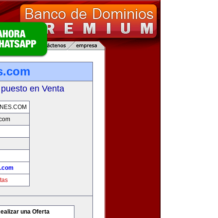
s.com
 puesto en Venta
NES.COM
.com
s.com
tas
ealizar una Oferta