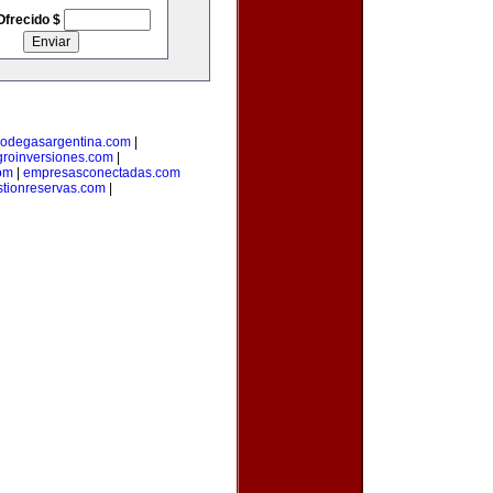
Ofrecido $
odegasargentina.com
|
groinversiones.com
|
om
|
empresasconectadas.com
stionreservas.com
|