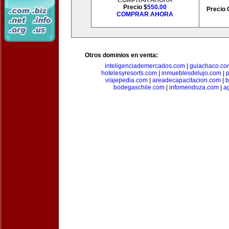
COMPRAR AHORA
Precio $
550.00
Precio 
COMPRAR AHORA
Otros dominios en venta:
inteligenciademercados.com
|
guiachaco.co
hotelesyresorts.com
|
inmueblesdelujo.com
|
p
viajepedia.com
|
areadecapacitacion.com
|
b
bodegaschile.com
|
infomendoza.com
|
a