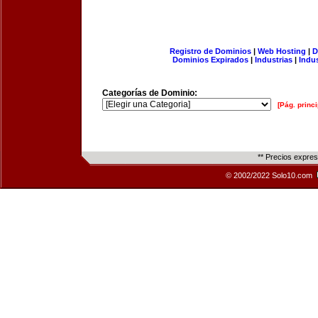
Registro de Dominios
|
Web Hosting
|
D
Dominios Expirados
|
Industrias
|
Indu
Categorías de Dominio:
[Pág. princi
** Precios expre
© 2002/2022 Solo10.com