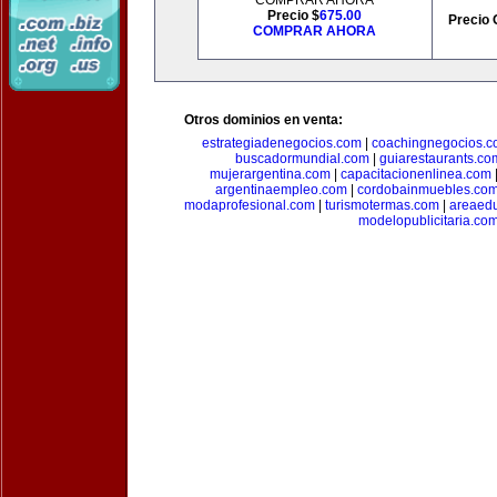
COMPRAR AHORA
Precio $
675.00
Precio 
COMPRAR AHORA
Otros dominios en venta:
estrategiadenegocios.com
|
coachingnegocios.
buscadormundial.com
|
guiarestaurants.co
mujerargentina.com
|
capacitacionenlinea.com
argentinaempleo.com
|
cordobainmuebles.co
modaprofesional.com
|
turismotermas.com
|
areaedu
modelopublicitaria.co