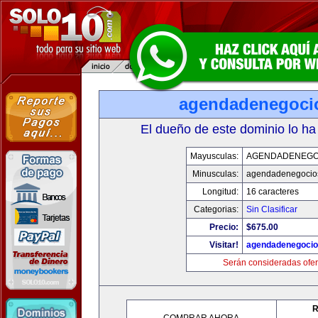
agendadenegoci
El dueño de este dominio lo ha
Mayusculas:
AGENDADENEGO
Minusculas:
agendadenegocio
Longitud:
16 caracteres
Categorias:
Sin Clasificar
Precio:
$675.00
Visitar!
agendadenegoci
Serán consideradas ofer
R