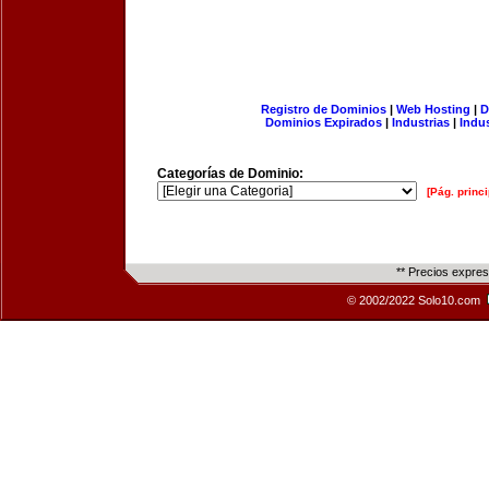
Registro de Dominios
|
Web Hosting
|
D
Dominios Expirados
|
Industrias
|
Indu
Categorías de Dominio:
[Pág. princi
** Precios expre
© 2002/2022 Solo10.com