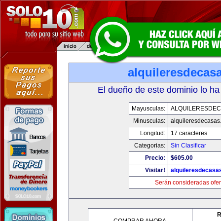
alquileresdecas
El dueño de este dominio lo ha
Mayusculas:
ALQUILERESDE
Minusculas:
alquileresdecasas
Longitud:
17 caracteres
Categorias:
Sin Clasificar
Precio:
$605.00
Visitar!
alquileresdecasa
Serán consideradas ofer
R