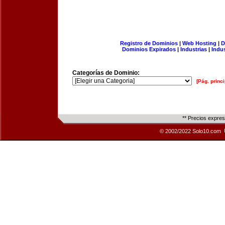
Registro de Dominios
|
Web Hosting
|
D
Dominios Expirados
|
Industrias
|
Indu
Categorías de Dominio:
[Pág. princi
** Precios expre
© 2002/2022 Solo10.com