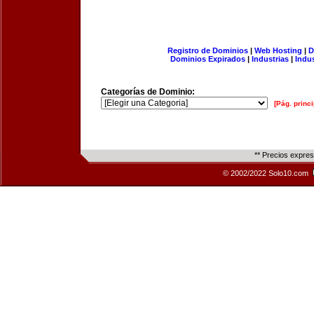
Registro de Dominios
|
Web Hosting
|
D
Dominios Expirados
|
Industrias
|
Indu
Categorías de Dominio:
[Pág. princi
** Precios expre
© 2002/2022 Solo10.com