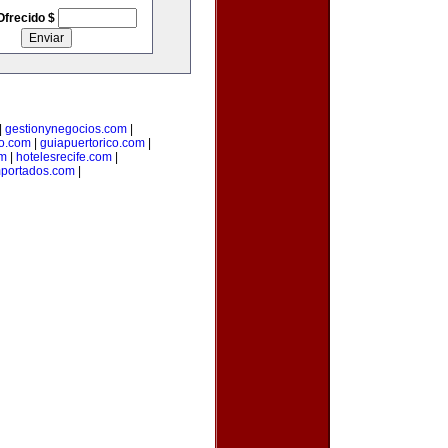
Ofrecido $
|
gestionynegocios.com
|
o.com
|
guiapuertorico.com
|
om
|
hotelesrecife.com
|
mportados.com
|