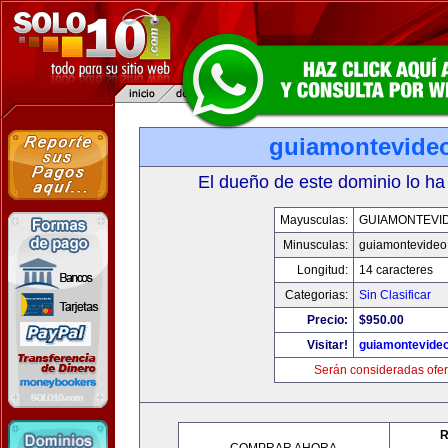
guiamontevide
El dueño de este dominio lo ha
Mayusculas:
GUIAMONTEVI
Minusculas:
guiamontevideo
Longitud:
14 caracteres
Categorias:
Sin Clasificar
Precio:
$950.00
Visitar!
guiamontevide
Serán consideradas ofer
R