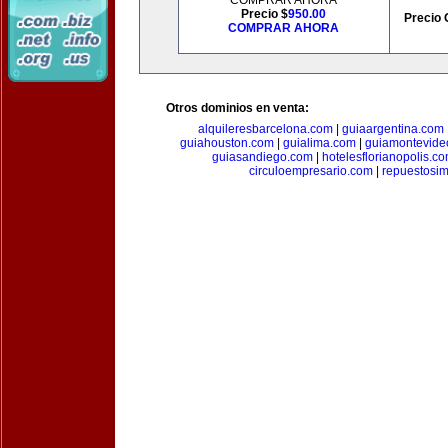
COMPRAR AHORA
Precio $
950.00
Precio 
COMPRAR AHORA
Otros dominios en venta:
alquileresbarcelona.com
|
guiaargentina.com
guiahouston.com
|
guialima.com
|
guiamontevide
guiasandiego.com
|
hotelesflorianopolis.c
circuloempresario.com
|
repuestosi