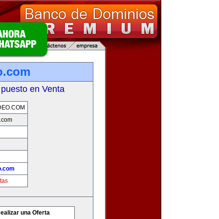
o.com
 puesto en Venta
DEO.COM
.com
o.com
tas
ealizar una Oferta