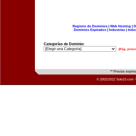
Registro de Dominios
|
Web Hosting
|
D
Dominios Expirados
|
Industrias
|
Indu
Categorías de Dominio:
[Pág. princi
** Precios expre
© 2002/2022 Solo10.com