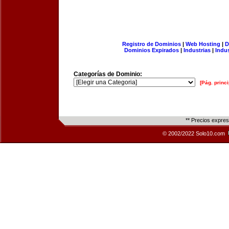
Registro de Dominios
|
Web Hosting
|
D
Dominios Expirados
|
Industrias
|
Indu
Categorías de Dominio:
[Pág. princi
** Precios expre
© 2002/2022 Solo10.com