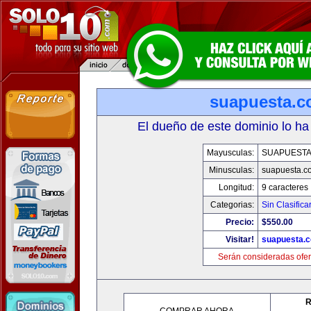
suapuesta.
El dueño de este dominio lo ha
Mayusculas:
SUAPUEST
Minusculas:
suapuesta.c
Longitud:
9 caracteres
Categorias:
Sin Clasifica
Precio:
$550.00
Visitar!
suapuesta.
Serán consideradas ofer
R