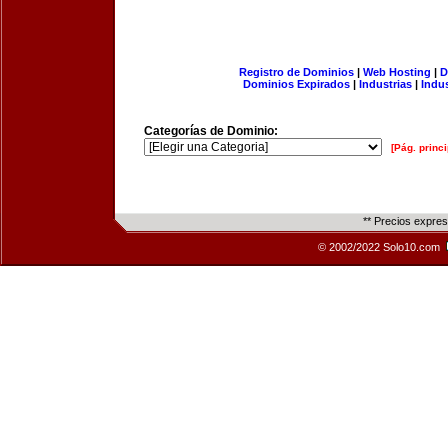
Registro de Dominios
|
Web Hosting
|
D
Dominios Expirados
|
Industrias
|
Indu
Categorías de Dominio:
[Pág. princi
** Precios expre
© 2002/2022 Solo10.com