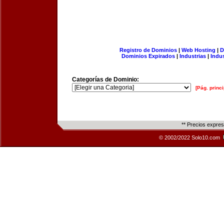
Registro de Dominios
|
Web Hosting
|
D
Dominios Expirados
|
Industrias
|
Indu
Categorías de Dominio:
[Pág. princi
** Precios expre
© 2002/2022 Solo10.com