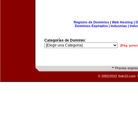
Registro de Dominios
|
Web Hosting
|
D
Dominios Expirados
|
Industrias
|
Indu
Categorías de Dominio:
[Pág. princi
** Precios expre
© 2002/2022 Solo10.com