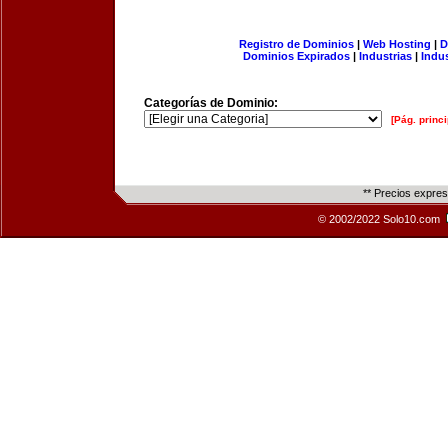
Registro de Dominios
|
Web Hosting
|
D
Dominios Expirados
|
Industrias
|
Indu
Categorías de Dominio:
[Pág. princi
** Precios expre
© 2002/2022 Solo10.com