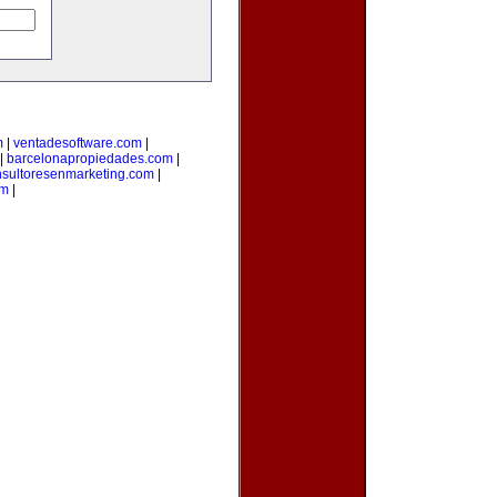
m
|
ventadesoftware.com
|
|
barcelonapropiedades.com
|
nsultoresenmarketing.com
|
om
|