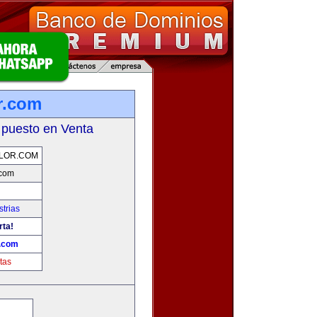
r.com
 puesto en Venta
LOR.COM
.com
trias
rta!
.com
tas