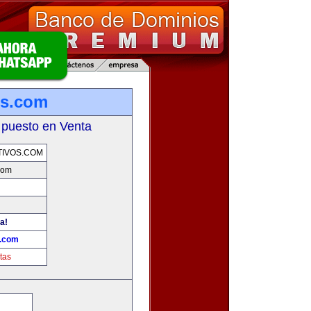
os.com
 puesto en Venta
TIVOS.COM
.com
a!
s.com
tas