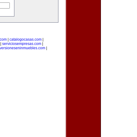
.com
|
catalogocasas.com
|
|
serviciosempresas.com
|
versioneseninmuebles.com
|