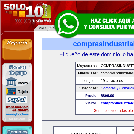
comprasindustria
El dueño de este dominio lo ha
Mayusculas:
COMPRASINDUSTR
Minusculas:
comprasindustriale
Longitud:
19 caracteres
Categorias:
Compras y Comercio
Precio:
$899.00
Visitar!
comprasindustrial
Serán consideradas ofer
R