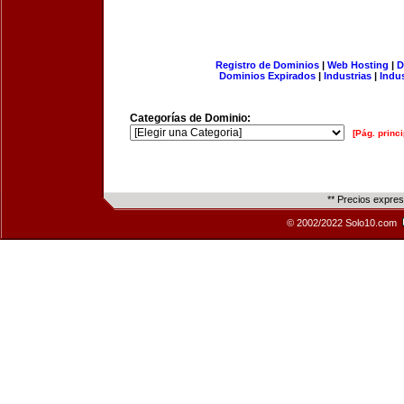
Registro de Dominios
|
Web Hosting
|
D
Dominios Expirados
|
Industrias
|
Indu
Categorías de Dominio:
[Pág. princi
** Precios expre
© 2002/2022 Solo10.com