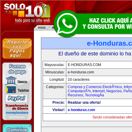
e-Honduras.
El dueño de este dominio lo ha
Mayusculas:
E-HONDURAS.COM
Minusculas:
e-honduras.com
Longitud:
10 caracteres
Categorias:
Compras y Comercio ElectrÃ³nico
,
Infor
ComputaciÃ³n
,
Internet
,
Negocios
,
PaÃ­
Recursos
,
TecnologÃ­a
Precio:
Realizar una oferta!
Visitar!
e-honduras.com
Serán consideradas ofer