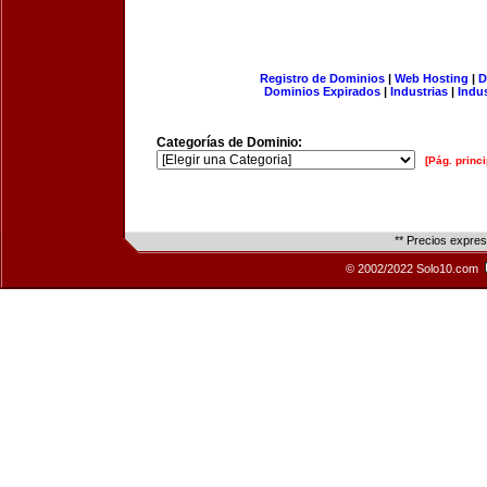
Registro de Dominios
|
Web Hosting
|
D
Dominios Expirados
|
Industrias
|
Indu
Categorías de Dominio:
[Pág. princi
** Precios expre
© 2002/2022 Solo10.com