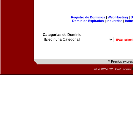
Registro de Dominios
|
Web Hosting
|
D
Dominios Expirados
|
Industrias
|
Indu
Categorías de Dominio:
[Pág. princi
** Precios expre
© 2002/2022 Solo10.com