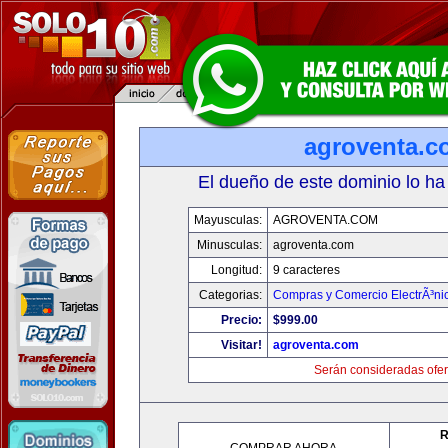
agroventa.c
El dueño de este dominio lo ha
Mayusculas:
AGROVENTA.COM
Minusculas:
agroventa.com
Longitud:
9 caracteres
Categorias:
Compras y Comercio ElectrÃ³ni
Precio:
$999.00
Visitar!
agroventa.com
Serán consideradas ofer
R