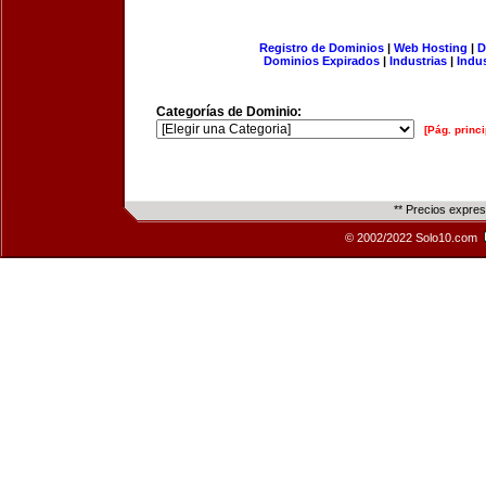
Registro de Dominios
|
Web Hosting
|
D
Dominios Expirados
|
Industrias
|
Indu
Categorías de Dominio:
[Pág. princi
** Precios expre
© 2002/2022 Solo10.com