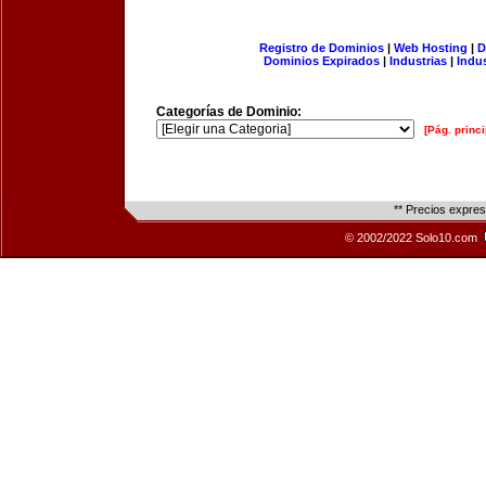
Registro de Dominios
|
Web Hosting
|
D
Dominios Expirados
|
Industrias
|
Indu
Categorías de Dominio:
[Pág. princi
** Precios expre
© 2002/2022 Solo10.com